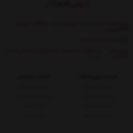
نشانی: استان همدان - شهر تویسرکان - خ انقلاب - روبروی
شهرداری
09117600360
|
08131662
ساعت
پاسخگوی شما هستیم: شنبه تا پنج شنبه 9 الی 13 و 17
کاری:
الی 20
خرید از دیجی‌همکار
خدمات مشتریان
نحوه ثبت سفارش
پاسخ به پرسش‌ها
رویه ارسال سفارش
رویه‌های بازگرداندن کالا
شیوه‌های پرداخت
شرایط استفاده
شماره حساب ها
حریم خصوصی