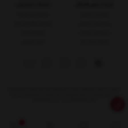
خرید از دیجی‌همکار
خدمات مشتریان
نحوه ثبت سفارش
پاسخ به پرسش‌ها
رویه ارسال سفارش
رویه‌های بازگرداندن کالا
شیوه‌های پرداخت
شرایط استفاده
شماره حساب ها
حریم خصوصی
استفاده از مطالب فروشگاه اینترنتی دیجی‌همکار فقط برای مقاصد غیرتجاری و با
ذکر منبع بلامانع است. کلیه حقوق این سایت متعلق به دیجی‌همکار می‌باشد.
Copyright © 2016 - 2026 Digihamkar.com
0