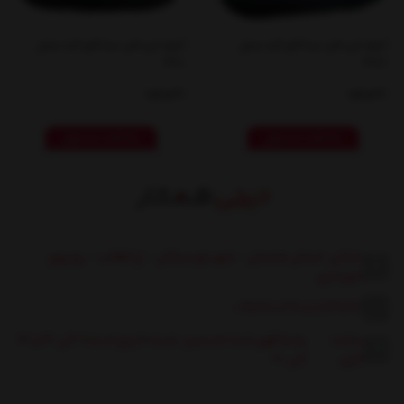
کیف لپ تاپ سه کاره کت مدل
کیف لپ تاپ سه کاره کت مدل
480
488
ناموجود
ناموجود
مشاهده محصول
مشاهده محصول
نشانی: استان همدان - شهر تویسرکان - خ انقلاب - روبروی
شهرداری
09117600360
|
08131662
ساعت
پاسخگوی شما هستیم: شنبه تا پنج شنبه 9 الی 13 و 17
کاری:
الی 20