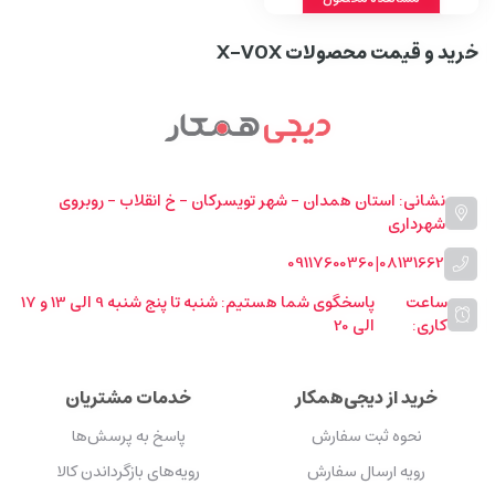
خرید و قیمت محصولات X-VOX
نشانی: استان همدان - شهر تویسرکان - خ انقلاب - روبروی
شهرداری
09117600360
|
08131662
ساعت
پاسخگوی شما هستیم: شنبه تا پنج شنبه 9 الی 13 و 17
کاری:
الی 20
خرید از دیجی‌همکار
خدمات مشتریان
نحوه ثبت سفارش
پاسخ به پرسش‌ها
رویه ارسال سفارش
رویه‌های بازگرداندن کالا