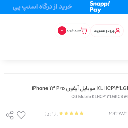
ورود و عضویت
سبد خرید
0
CG Mobile KLHCP13LGKCS iPho
(
از
1
رای
)