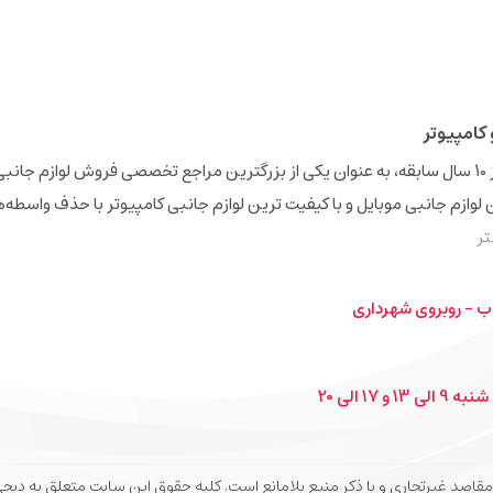
کامپیوتر
فروشگاه اینترنتی دیجی‌همکار (Digihamkar) با بیش از 10 سال سابقه، به عنوان یکی از بزرگترین مراجع تخصصی فروش 
ن لوازم جانبی موبایل و با کیفیت ترین لوازم جانبی کامپیوتر با حذف واسطه‌
ر
ب - روبروی شهرداری
1 الی 20
 و با ذکر منبع بلامانع است. کلیه حقوق این سایت متعلق به دیجی‌همکار می‌باشد. 26 Digihamkar.com