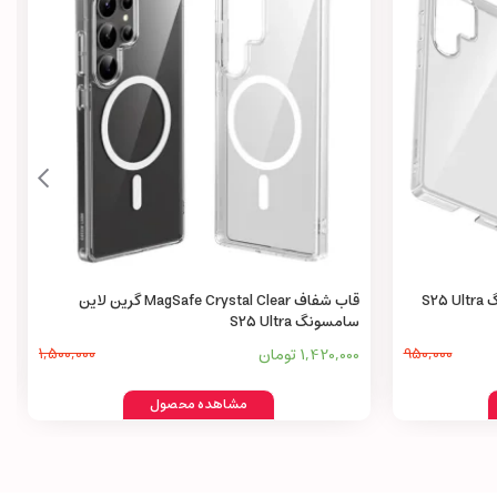
قاب Delgado PC گرین لاین سامسونگ S25 Ultra
قاب شفاف MagSafe Crystal Clear گرین لاین
سامسونگ S25 Ultra
950,000
1,420,000 تومان
1,500,000
مشاهده محصول