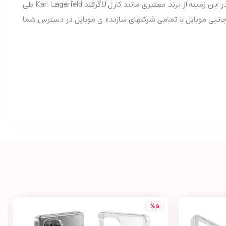
فروشگاه دیجی همکار وارد کننده لوازم جانبی سی جی موبایل در پیرو نیاز مردم در قلمرو اکسسوری و لوازم جانبی موبایل با سابقه درخشان در این زمینه از برند معتبری مانند کارل لاگرفلد Karl Lagerfeld طی
جانبی موبایل با تمامی شرکتهای سازنده ی موبایل در دسترس شما
%5