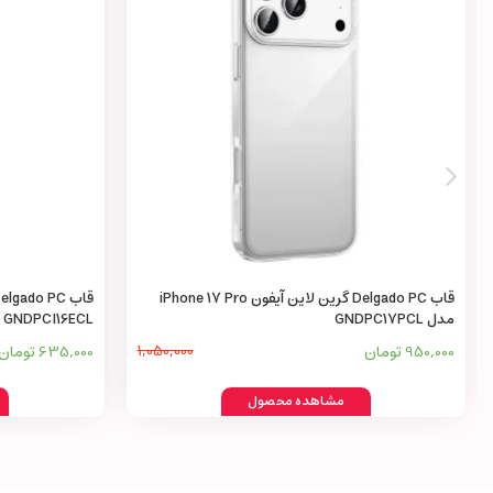
قاب Delgado PC گرین لاین آیفون iPhone 17 Pro
مدل GNDPC17PCL
GNDPCI16ECL
950,000 تومان
1,050,000
635,000 تومان
مشاهده محصول