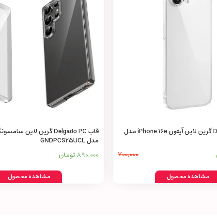
قاب Delgado PC گرین لاین آیفون iPhone 16e مدل
مدل GNDPCS25UCL
700,000
890,000 تومان
مشاهده محصول
مشاهده محصول