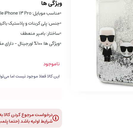
ویژگی ها
▫️
مناسب موبایل: Apple iPhone 13 Pro
▫️
جنس: پلی کربنات و پلاستیک باکی
▫️
ساختار: بامپر منعطف
▫️
ویژگی ها: 100% اورجینال - دارای مقاومت در برابر سقوط
ناموجود
درخواست مرجوع کردن کالا به د
شرایط اولیه باشد (حتما پلمپ و