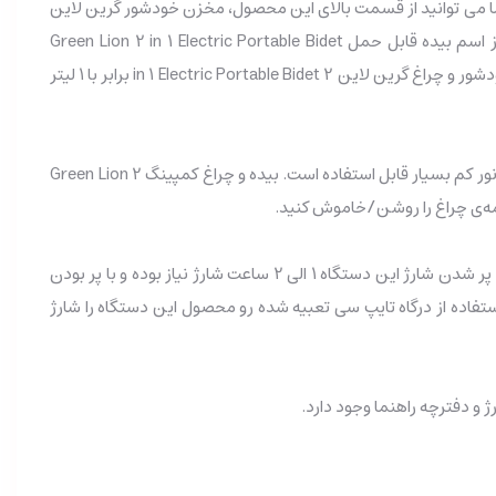
یک مخزن و یک نازل آب (شلنگ آب) 1 متری برای اسپری کردن آب است؛ شما می توانید از قسمت بالای این محصول، مخزن خودشور گرین لاین
را با آب پر کنید. بعلاوه نازل یا شلنگ خودشور قابل حمل گرین لاین Electric Portable Bidet قابلیت تنظیم فشار آب نیز دارد. همانطور که از اسم بیده قابل حمل Green Lion 2 in 1 Electric Portable Bidet
مشخص است، این محصول قابل حمل بوده و شما می‌توانید در سفرها خود این دستگاه را همراه داشته باشید و از آن استفاده کنید. جریان آب خودشور و چراغ گرین لاین 2 in 1 Electric Portable Bidet برابر با 1 لیتر
یکی از قابلیت های مهم و کاربردی خودشور و چراغ گرین لاین 2 in 1 Electric Portable Bidet چراغ شب (چراغ کمپینگ) بوده که در تاریکی شب و نور کم بسیار قابل استفاده است. بیده و چراغ کمپینگ Green Lion 2
خودشور قابل حمل گرین لاین Electric Portable Bidet دارای یک باتری داخلی 600 میلی آمپر ساعتی است. طبق گفته ی شرکت گرین لاین برای پر شدن شارژ این دستگاه 1 الی 2 ساعت شارژ نیاز بوده و با پر بودن
Green Lion 2 in 1 Electric Portable  استفاده کنید. شما می توانید با استفاده از درگاه تایپ سی تعبیه شده رو محصول این دستگاه را شارژ