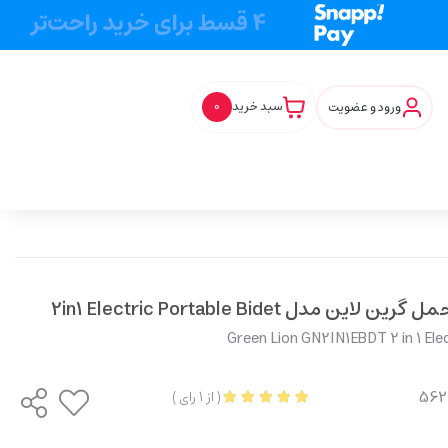
ورود و عضویت
سبد خرید
0
دل 2in1 Electric Portable Bidet
Green Lion GN2IN1EBDT 2 in 1 Elec
(
از
1
رای
)