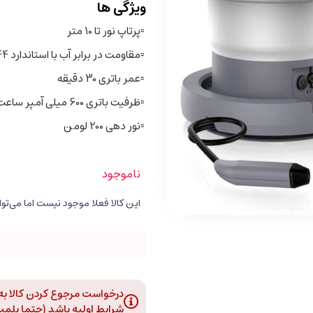
ویژگی ها
▫️
پرتاپ نور تا 10 متر
▫️
مقاومت در برابر آب با استاندارد IP44
▫️
عمر باتری 30 دقیقه
▫️
ظرفیت باتری 600 میلی آمپر ساعت
▫️
نور دهی 200 لومن
ناموجود
درخواست مرجوع کردن کالا به د
شرایط اولیه باشد (حتما پلمپ و