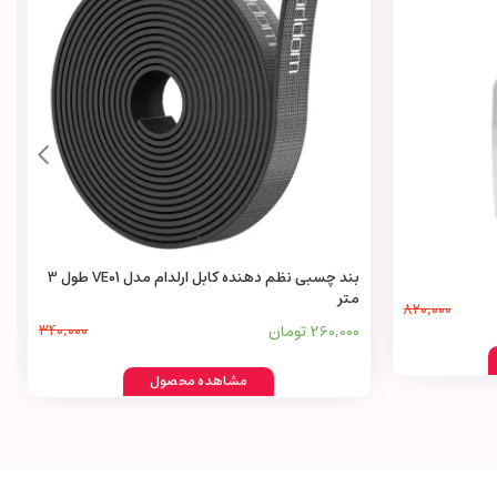
بند چسبی نظم دهنده کابل ارلدام مدل VE01 طول 3
متر
820,000
260,000 تومان
340,000
مشاهده محصول