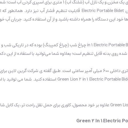
بیده و چراغ کمپینگ Green Lion 2 in 1 Electric Portable Bidet دارای 
شارژ آن شما می توانید تا حدود 30 دقیقه از بیده و چراغ کمپینگ Bidet