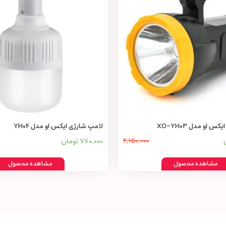
س او مدل XO-YH03
لامپ شارژی ایکس او مدل YH04
2,150,000
760,000 تومان
مشاهده محصول
مشاهده محصول