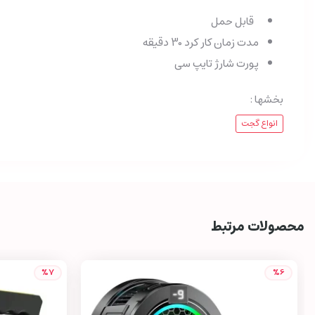
قابل حمل
مدت زمان کار کرد 30 دقیقه
پورت شارژ تایپ سی
بخشها :
انواع گجت
محصولات مرتبط
%7
%6