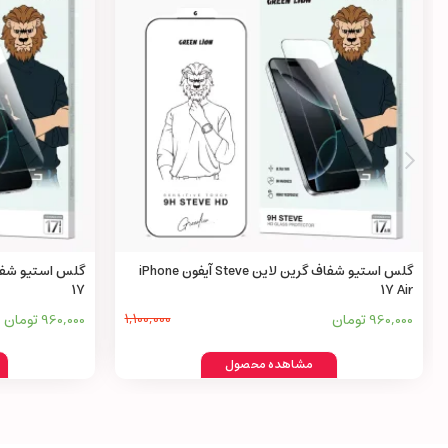
گلس استیو شفاف گرین لاین Steve آیفون iPhone
17
17 Air
960,000 تومان
1,100,000
960,000 تومان
مشاهده محصول