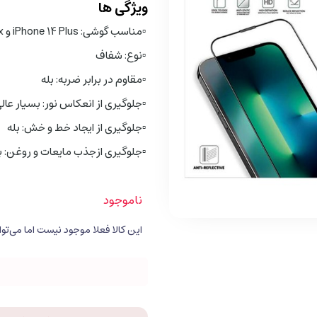
ویژگی ها
▫️
مناسب گوشی: iPhone 14 Plus و iPhone 13 Pro Max
▫️
نوع: شفاف
▫️
مقاوم در برابر ضربه: بله
▫️
جلوگیری از انعکاس نور: بسیار عال
▫️
جلوگیری از ایجاد خط و خش: بله
▫️
جلوگیری از
جذب مایعات و روغن
: 
ناموجود