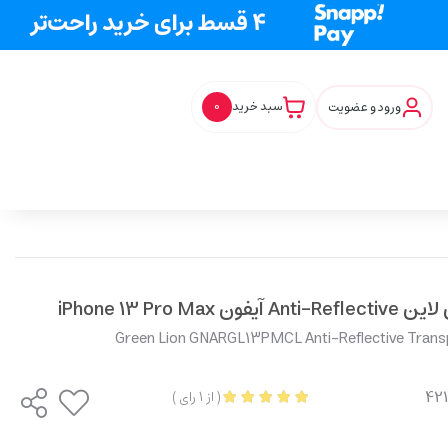
ورود و عضویت
سبد خرید
0
iPhone 13 Pr
Green Lion GNARGL13PMCL Anti-Reflective Transp
(
از
1
رای
)