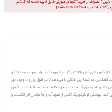
لیل "انصراف از خرید" تنها در صورتی قابل تایید است که کالا در
 کالا نباید باز و استفاده شده باشد).
گلس ضد انعکاس نور گرین لیون Anti-Reflective مناسب آیفون iPhone 13 Pro Max و آیفون iPhone 14 Plus با کد محصول GNARGL13PMCL از گلس های آنتی رفلکتیو گرین لیون که در برابر نور خیره کننده و
عکاس، به شما این امکان را می‌دهد تا در طول روز و با وجود نور
ذب نمی کند و همچنین قسمت اسپیکر مکالمه تحت محافظت این گلس
نمی کند. پوشش اولئوفوبیک گلس از نفوذ آب و جا ماندن اثر انگشت و