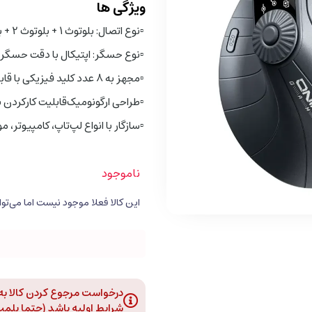
ویژگی ها
▫️
نوع اتصال: بلوتوث 1 + بلوتوث 2 + بی‌سیم 2.4 گیگاهرتز
▫️
نوع حسگر: اپتیکال با دقت حسگر: 400DPI
▫️
مجهز به 8 عدد کلید فیزیکی با قابلیت تنظیم DPI
▫️
طراحی ارگونومیک
قابلیت کارکردن 
▫️
سازگار با انواع لپ‌تاپ، کامپیوتر، م
ناموجود
درخواست مرجوع کردن کالا به د
شرایط اولیه باشد (حتما پلمپ و