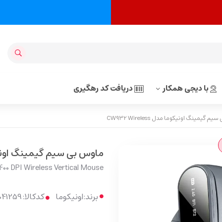
با دیجی همکار
دریافت کد رهگیری
 گیمینگ اونیکوما مدل CW932 Wireless
ماوس بی سیم گیمینگ اونیکوما مدل s
0 DPI Wireless Vertical Mouse
برند:
اونیکوما
کدکالا: