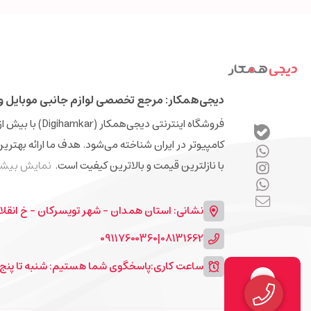
دیجی‌همکار: مرجع تخصصی لوازم جانبی موبایل و 
کامپیوتر در ایران شناخته می‌شود. هدف ما ارائه بهتری
با نازلترین قیمت و بالاترین کیفیت است.
نمایش بیشت
نشانی: استان همدان - شهر تویسرکان - خ انقلا
09117600360
|
08131662
ساعت کاری:
پاسخگوی شما هستیم: شنبه تا پنج شنبه 9 الی 13 و 7