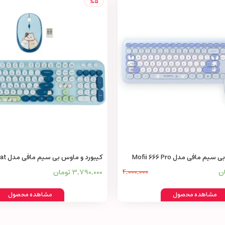
%5
م مافی مدل Mofii 666 Pro
کیبورد و ماوس بی سیم مافی مدل Silly Cat
4,000,000
3,790,000 تومان
مشاهده محصول
مشاهده محصول