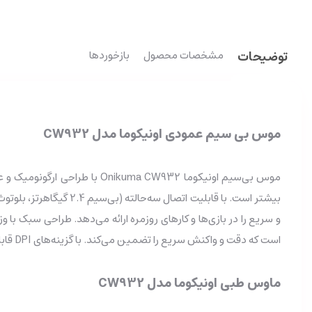
توضیحات
مشخصات محصول
بازخوردها
موس بی سیم عمودی اونیکوما مدل CW932
موس بی‌سیم اونیکوما  CW932
و سریع را در بازی‌ها و کارهای روزمره ارائه می‌دهد. طراحی سبک 
است که دقت و واکنش سریع را تضمین می‌کند. با گزینه‌های DPI قابل تنظیم در چهار سطح از 800 تا 2400، کاربران می‌توانند سرعت و حساسیت موس را متناسب با سبک بازی یا نیاز کاری خود تنظیم کنند.
ماوس طبی اونیکوما مدل CW932