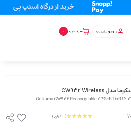
ورود و عضویت
سبد خرید
0
CW932 Wireles
Onikuma CW932 Rechargeable 2.4G+BT1+BT2 240
(
از
1
رای
)