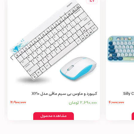
%7
کیبورد و ماوس بی سیم مافی مدل X210
4,000,000
2,690,000 تومان
2,900,000
مشاهده محصول