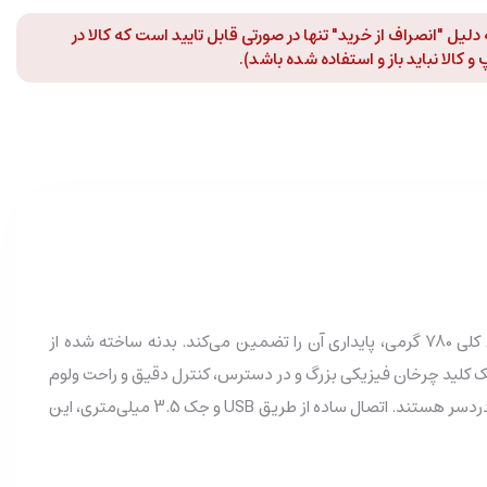
لیل "انصراف از خرید" تنها در صورتی قابل تایید است که کالا در
 کالا نباید باز و استفاده شده باشد).
اسپیکر ONIKUMA L2 با طراحی مدرن و جمع‌وجور، به راحتی بر روی هر میزی جای می‌گیرد. ابعاد هر اسپیکر (100x84x73 میلی‌متر) و وزن کلی 780 گرمی، پایداری آن را تضمین می‌کند. بدنه ساخته شده از
ی بازی یا کار شما را متحول کند. یک کلید چرخان فیزیکی بزرگ و در دسترس، کنترل دقیق و راحت ولوم
را برای شما فراهم می‌آورد. اونیکوما L2 برای گیمرها، علاقه‌مندان به موسیقی و کاربرانی طراحی شده که به دنبال یک تجربه صوتی سوراند و بدون دردسر هستند. اتصال ساده از طریق USB و جک 3.5 میلی‌متری، این