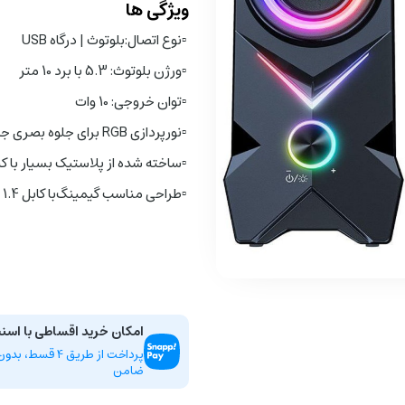
ویژگی ها
▫️
نوع اتصال:
بلوتوث | درگاه USB
▫️
ورژن بلوتوث: 5.3 با برد 10 متر
▫️
توان خروجی: 10 وات
▫️
نورپردازی RGB برای جلوه بصری جذاب
▫️
ساخته شده از پلاستیک بسیار با ک
▫️
طراحی مناسب گیمینگ
با کابل 1.4 متری
امکان خرید اقساطی با اسن
پرداخت از طریق 4 ق
ضامن