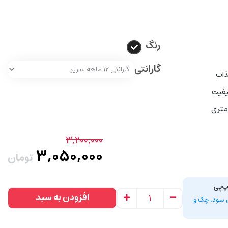
رنگ
گارانتی
یفیت
3,200,000
3,050,000
تومان
پ‌پی
افزودن به سبد
سط، بدون سود، چک و