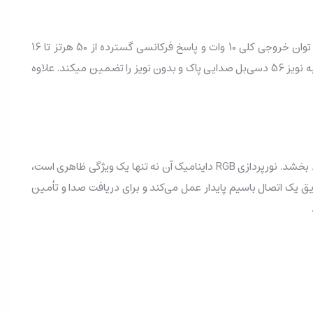
قلب تپنده L2، درایورهای 2.5 اینچی آن هستند که با پشتیبانی از کراس‌اور دو طرفه (TwoWay)، صدایی تفکیک‌شده و غنی تولید می‌کنند. با توان خروجی کلی 10 وات و پاسخ فرکانسی گسترده از 50 هرتز تا 16
کیلوهرتز، این اسپیکر قادر است جزئیات صوتی را، از قدم‌های دشمن در بازی تا نت‌های ظریف موسیقی، با وضوح بالا پخش کند. نسبت سیگنال به نویز 56 دسی‌بل صدایی پاک و بدون نویز را تضمین میکند. علاوه
اسپیکر گیمینگ اونیکوما L2 فراتر از یک اسپیکر ساده عمل می‌کند. این دستگاه به تکنولوژی‌های مدرنی مجهز شده تا تجربه کاربری شما را بهبود بخشد. نورپردازی RGB داینامیک آن نه تنها یک ویژگی ظاهری است،
یکوما L2 بسیار ساده و کاربردی است. این اسپیکر از طریق یک اتصال باسیم پایدار عمل می‌کند و برای دریافت صدا و تأمین