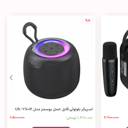
%5
اسپیکر بلوتوثی قابل حمل یوسمز مدل US-YX014
4,900,000
1,420,000 تومان
1,500,000