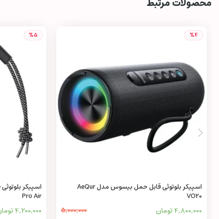
محصولات مرتبط
%5
%4
اسپیکر بلوتوثی قابل حمل بیسوس مدل AeQur
Pro Air
VO20
4,800,000 تومان
5,000,000
4,200,000 تومان