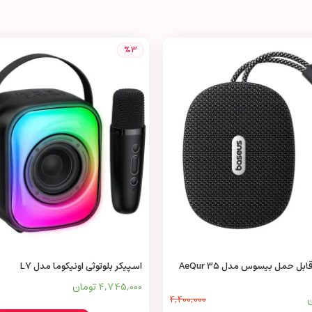
%3
اسپیکر بلوتوثی قابل حمل بیسوس مدل AeQur 35
اسپیکر بلوتوثی اونیکوما مدل L7
4,745,000 تومان
4,400,000