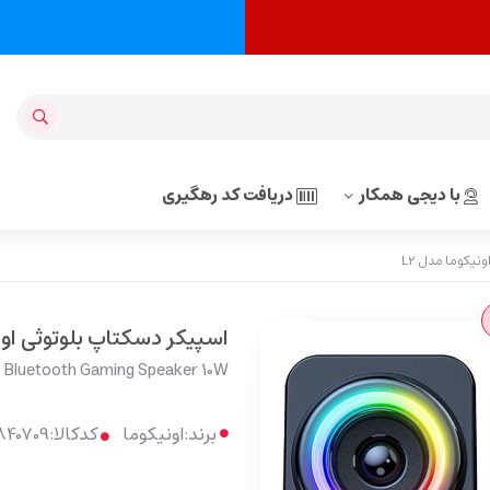
با دیجی همکار
دریافت کد رهگیری
نیکوما مدل L2
اسپیکر دسکتاپ بلوتوثی اونی
 Bluetooth Gaming Speaker 10W
برند:
اونیکوما
کدکالا: