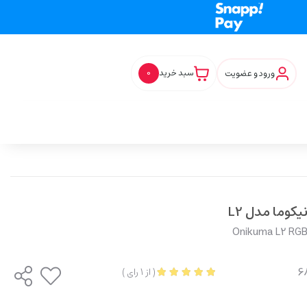
ورود و عضویت
سبد خرید
0
کوما مدل L2
Onikuma L2 RGB
(
از
1
رای
)