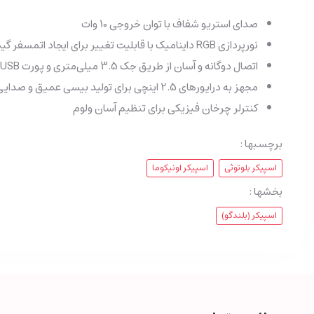
صدای استریو شفاف با توان خروجی 10 وات
نورپردازی RGB داینامیک با قابلیت تغییر برای ایجاد اتمسفر گیمینگ
اتصال دوگانه و آسان از طریق جک 3.5 میلی‌متری و پورت USB
مجهز به درایورهای 2.5 اینچی برای تولید بیسی عمیق و صدایی واضح
کنترلر چرخان فیزیکی برای تنظیم آسان ولوم
برچسبها :
اسپیکر بلوتوثی
اسپیکر اونیکوما
بخشها :
اسپیکر (بلندگو)