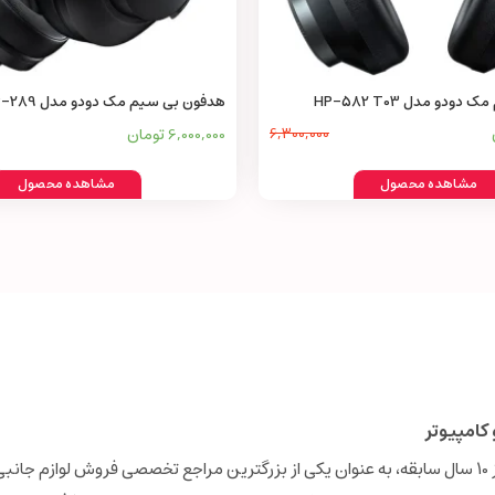
دو مدل HP-582 T03
هدفون بی سیم مک دودو مدل ZENO H01 HP-289
6,300,000
6,000,000 تومان
مشاهده محصول
مشاهده محصول
کامپیوتر
فروشگاه اینترنتی دیجی‌همکار (Digihamkar) با بیش از 10 سال سابقه، به عنوان یکی از بزرگترین مراجع تخصصی فروش 