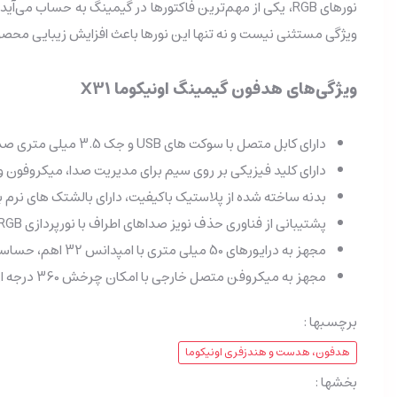
نورهای RGB، یکی از مهم‌ترین فاکتورها در گیمینگ به حسا
ویژگی مستثنی نیست و نه تنها این نورها باعث افزایش زیبایی محصول ش
ویژگی‌های هدفون گیمینگ اونیکوما X31
دارای کابل متصل با سوکت های USB و جک 3.5 میلی متری صدا به طول 220 سانتی متر
دارای کلید فیزیکی بر روی سیم برای مدیریت صدا، میکروفون و ن
بدنه ساخته شده از پلاستیک باکیفیت، دارای بالشتک های نرم 
پشتیبانی از فناوری حذف نویز صداهای اطراف با نورپردازی RGB برای ایجاد جلوه بصری زیبا در محیط کم نور و تاریک
مجهز به درایورهای 50 میلی متری با امپدانس 32 اهم، حساسیت 105 دسی بل و پاسخ فرکانسی 20 هرتز الی 20 کیلوهرتز
مجهز به میکروفن متصل خارجی با امکان چرخش 360 درجه ای از نوع Omini-Directional، دارای حساسیت 43- دسی بل و امپدانس 2.2 کیلو‌اهم
برچسبها :
هدفون، هدست و هندزفری اونیکوما
بخشها :