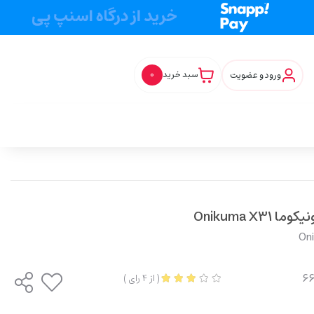
ورود و عضویت
سبد خرید
0
Onikuma X
On
(
از
4
رای
)