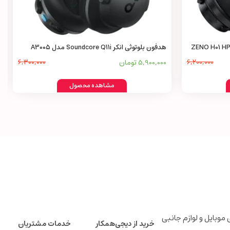
هدفون بلوتوثی انکر Soundcore Q11i مدل A3005
6,200,000
5,900,000 تومان
6,300,000
مشاهده محصول
لوازم جانبی موبایل و لوازم جانبی
خرید از دیجی‌همکار
خدمات مشتریان