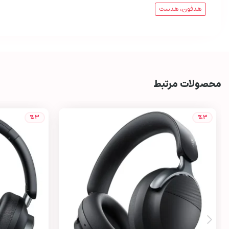
هدفون، هدست
محصولات مرتبط
%3
%3