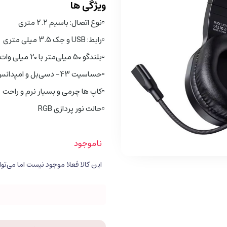
ویژگی ها
▫️
نوع اتصال: باسیم 2.2 متری
▫️
رابط: USB و جک 3.5 میلی متری
▫️
بلندگو 50 میلی‌متر با 20 میلی‌ وات
▫️
حساسیت 43- دسی‌بل و امپدانس 2.2 کیلو اهم
▫️
کاپ ها چرمی و بسیار نرم و راحت
▫️
حالت نور پردازی RGB
ناموجود