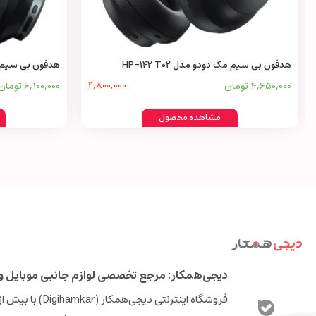
هدفون بی سیم مک دودو مدل HP-142 T02
هدفون بی سیم مک دو
4,650,000 تومان
4,800,000
6,100,000 تومان
مشاهده محصول
دیجی‌همکار: مرجع تخصصی لوازم جانبی موبایل و 