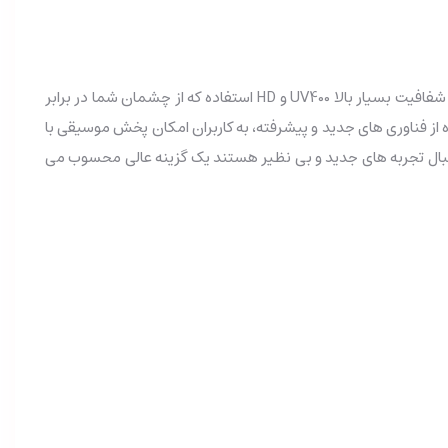
ابعاد این عینک 165 در 150 در 48 میلی‌متر و فقط 40 گرم وزن دارد. این عینک آفتابی از یک نوع لنز با شفافیت بسیار بالا UV400 و HD استفاده که از چشمان شما در برابر
از فناوری های جدید و پیشرفته، به کاربران امکان پخش موسیقی با
 دنبال تجربه های جدید و بی نظیر هستند یک گزینه عالی محسوب می