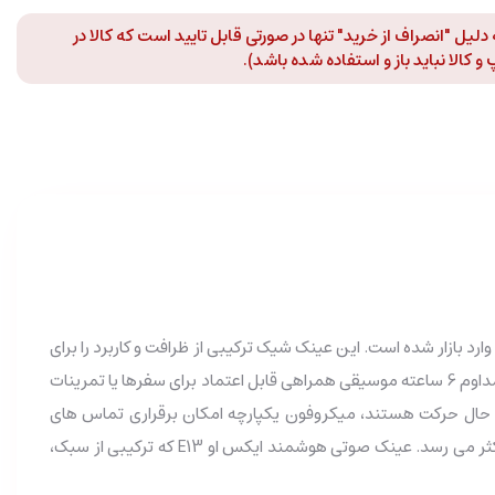
لیل "انصراف از خرید" تنها در صورتی قابل تایید است که کالا در
 کالا نباید باز و استفاده شده باشد).
این عینک شیک ترکیبی از ظرافت و کاربرد را برای
به لطف باتری 210 میلی آمپر ساعت زمان قابل توجه 200 ساعت آماده به کار و قابلیت پخش مداوم 6 ساعته موسیقی همراهی قابل اعتماد برای سفرها یا تمرینات
در حال حرکت هستند، میکروفون یکپارچه امکان برقراری تماس های
کثر می رسد.
عینک صوتی هوشمند ایکس او E13 که ترکیبی از سبک،