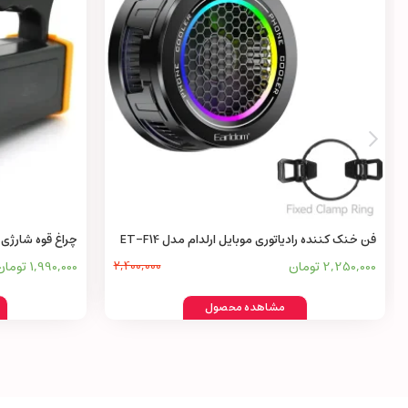
فن خنک کننده رادیاتوری موبایل ارلدام مدل ET-F14
چراغ قوه شارژی ایک
2,250,000 تومان
2,400,000
1,990,000 تومان
مشاهده محصول