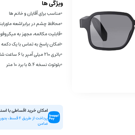
ویژگی ها
▫️
مناسب برای آقایان و خانم ها
▫️
محافظ چشم در برابر
اشعه ماورابنفش 
▫️
قابلیت مکالمه، مجهز به میکروفو
▫️
امکان پاسخ به تماس با یک دکمه 
▫️
باتری 210 میلی آمپر با 6 ساعت شارژدهی
▫️
بلوتوث نسخه 5.4 با برد 10 متر
امکان خرید اقساطی با اسن
پرداخت از طریق 4 ق
ضامن