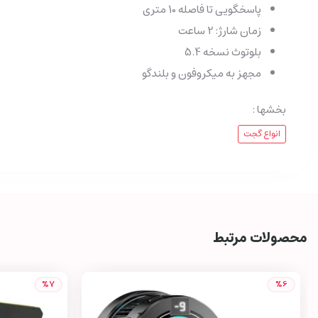
پاسخگویی تا فاصله 10 متری
زمان شارژ: 2 ساعت
بلوتوث نسخه 5.4
مجهز به میکروفون و بلندگو
بخشها :
انواع گجت
محصولات مرتبط
%7
%6