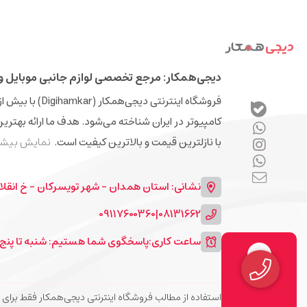
دیجی‌همکار: مرجع تخصصی لوازم جانبی موبایل و 
کامپیوتر در ایران شناخته می‌شود. هدف ما ارائه بهتری
با نازلترین قیمت و بالاترین کیفیت است.
نمایش بیشت
نشانی: استان همدان - شهر تویسرکان - خ انقلا
09117600360
|
08131662
ساعت کاری:
پاسخگوی شما هستیم: شنبه تا پنج شنبه 9 الی 13 و 7
استفاده از مطالب فروشگاه اینترنتی دیجی‌همکار فقط برای مقاصد غیرتجاری