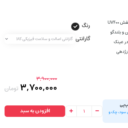
UV400
رنگ
ن و بلندگو
گارانتی
در عینک
3,900,000
3,700,000
تومان
پ‌پی
افزودن به سبد
سط، بدون سود، چک و