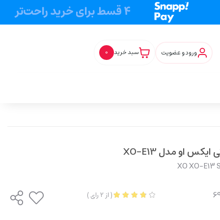
ورود و عضویت
سبد خرید
0
کس او مدل XO-E13
XO XO-E13 S
(
از
2
رای
)