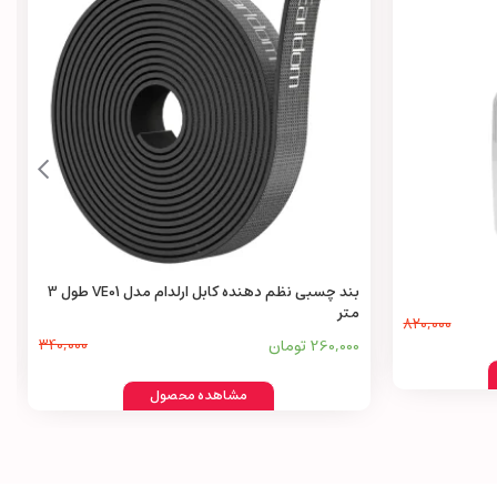
بند چسبی نظم دهنده کابل ارلدام مدل VE01 طول 3
متر
820,000
260,000 تومان
340,000
مشاهده محصول