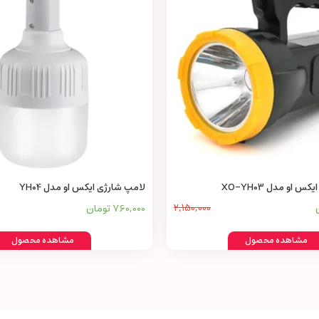
س او مدل XO-YH03
لامپ شارژی ایکس او مدل YH04
2,150,000
760,000 تومان
مشاهده محصول
مشاهده محصول