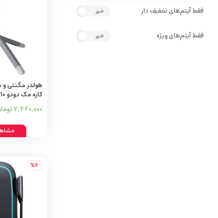
فقط آیتم‌های تخفیف دار
خیر
بله
فقط آیتم‌های ویژه
خیر
بله
هولدر مگنتی و س
کاره مک دودو TB-6210
2,440,000 تومان
مشاهد
%4