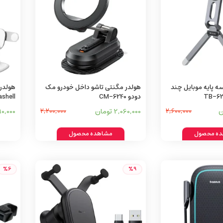
ه پایه موبایل چند
هولدر مگنتی تاشو داخل خودرو مک
هولدر
دودو CM-6240
Seashell مدل 0
2,600,000
2,060,000 تومان
2,200,000
,590,000
ه محصول
مشاهده محصول
%6
%9