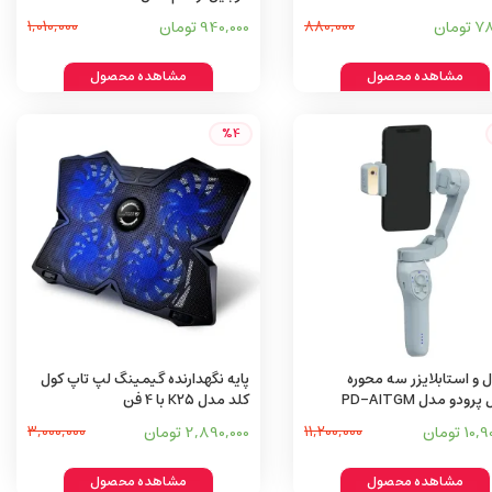
ومان
880,000
940,000 تومان
1,010,000
مشاهده محصول
مشاهده محصول
%4
 و استابلایزر سه محوره
پایه نگهدارنده گیمینگ لپ تاپ کول
رودو مدل PD-AITGM
کلد مدل K25 با 4 فن
1 تومان
11,200,000
2,890,000 تومان
3,000,000
مشاهده محصول
مشاهده محصول