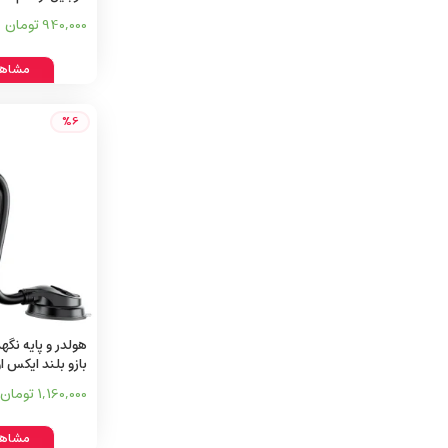
940,000 تومان
مشاهد
%6
هولدر و پایه نگه
بازو بلند ایکس او 
1,160,000 تومان
مشاهد