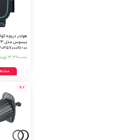
هولدر دریچه کول
بیس
40357000111-00
3,360,000 تومان
مشاهد
%7