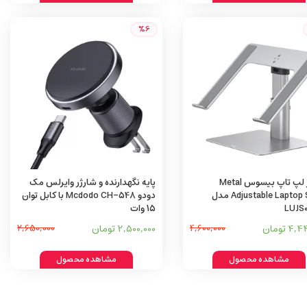
%6
هولدر لپ تاپ بیسوس Metal
پایه نگهدارنده و شارژر وایرلس مک
Adjustable Laptop Stand مدل
دودو Mcdodo CH-548 با کابل توان
LUJS0
15 وات
4 تومان
4,600,000
2,500,000 تومان
2,650,000
مشاهده محصول
مشاهده محصول