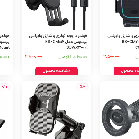
ری و شارژر وایرلس
هولدر دریچه کولری و شارژر وایرلس
هولدر 
وس مدل BS-CM023
بیسوس مدل BS-CM014
Mount
SUWX30001
C
3,500,000
2,560,000 تومان
2,800,000
,250,000
ه محصول
مشاهده محصول
%12
%7