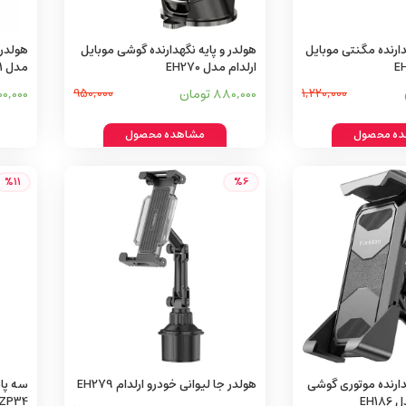
دارنده مگنتی موبایل
هولدر و پایه نگهدارنده گوشی موبایل
هولدر 
ارلدام مدل EH270
مدل EH161
1,220,000
880,000 تومان
950,000
300,000 تو
ه محصول
مشاهده محصول
%11
%6
دارنده موتوری گوشی
هولدر جا لیوانی خودرو ارلدام EH279
سه پای
EH1
ZP34