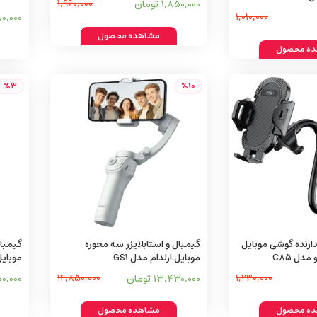
1,850,000 تومان
1,960,000
1,010,000
780,000 ت
مشاهده محصول
ه محصول
%3
%10
دارنده گوشی موبایل
گیمبال و استابلایزر سه محوره
گیمبال
مدل C85
موبایل ارلدام مدل GS1
موبایل پ
1,230,000
13,430,000 تومان
14,850,000
0,900,000
ه محصول
مشاهده محصول