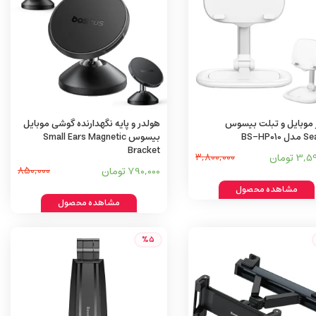
 موبایل و تبلت بیسوس
هولدر و پایه نگهدارنده گوشی موبایل
BS-HP01
بیسوس Small Ears Magnetic
Bracket
3 تومان
3,800,000
790,000 تومان
850,000
مشاهده محصول
مشاهده محصول
%5