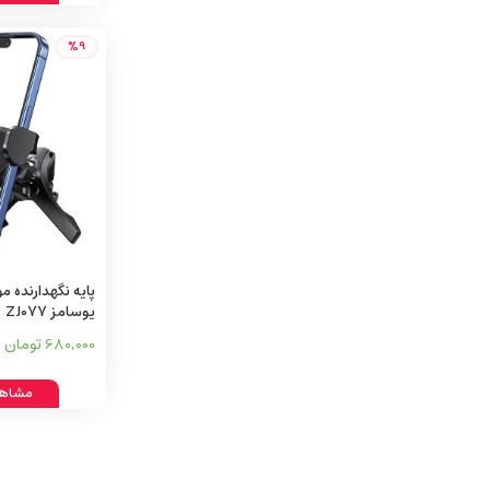
%9
پایه نگهدارنده م
یوسامز ZJ077
680,000 تومان
مشاهد