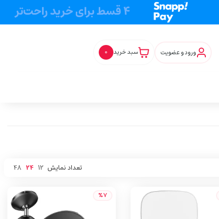
ورود و عضویت
سبد خرید
0
تعداد نمایش
12
24
48
%7