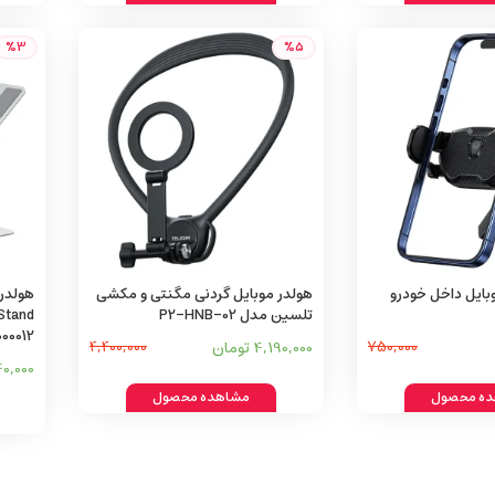
%3
%5
وبایل داخل خودرو
هولدر موبایل گردنی مگنتی و مکشی
تلسین مدل P2-HNB-02
00012
750,000
4,190,000 تومان
4,400,000
,440,000
ه محصول
مشاهده محصول