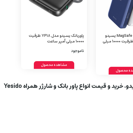
پاوربانک وایرلس MagSafe یسیدو
پاوربانک یسیدو مدل YP18 ظرفیت
YESIDO YP27 ظرفیت 10000 میلی
10000 میلی آمپر ساعت
ناموجود
مشاهده محصول
ه محصول
، خرید و قیمت انواع پاور بانک و شارژر همراه Yesido