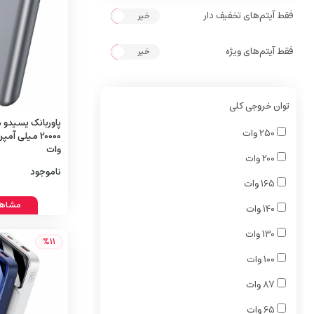
فقط آیتم‌های تخفیف دار
خیر
بله
فقط آیتم‌های ویژه
خیر
بله
توان خروجی کلی
250 وات
وات
200 وات
ناموجود
165 وات
مشاهد
140 وات
130 وات
%11
100 وات
87 وات
65 وات