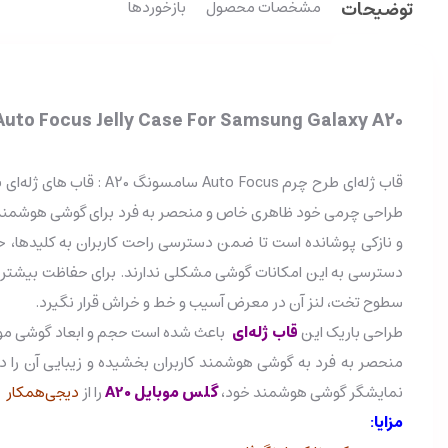
توضیحات
مشخصات محصول
بازخوردها
Auto Focus Jelly Case For Samsung Galaxy A20
قاب ژله‌ای طرح چرم us
طراحی چرمی خود ظاهری خاص و منحصر به فرد برای گوشی هوشمند کارب
و نازکی پوشانده است تا ضمن دسترسی راحت کاربران به کلیدها، ح
دسترسی به این امکانات گوشی مشکلی ندارند. برای حفاظت بیشتر از د
سطوح تخت، لنز آن در معرض آسیب و خط و خراش قرار نگیرد.
طراحی باریک این
قاب ژله‌ای
باعث شده است حجم و ابعاد گوشی موبا
منحصر به فرد به گوشی هوشمند کاربران بخشیده و زیبایی آن را 
نمایشگر گوشی هوشمند خود،
گلس موبایل A20
را از
دیجی‌همکار
ت
مزایا: