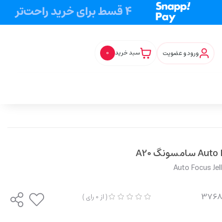
ورود و عضویت
سبد خرید
0
Auto Focus Jel
(
از
0
رای
)