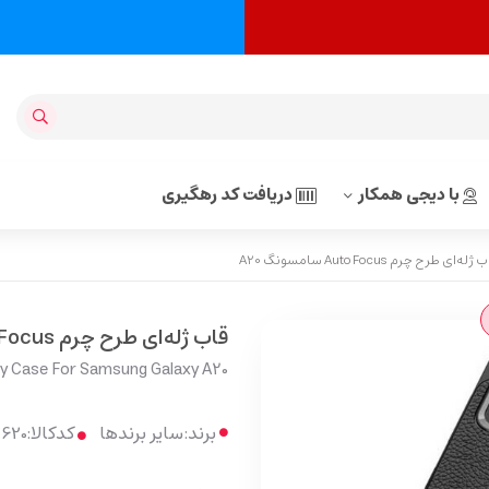
با دیجی همکار
دریافت کد رهگیری
له‌ای طرح چرم Auto Focus سامسونگ A20
قاب ژله‌ای طرح چرم Auto Focus سامسونگ A20
ly Case For Samsung Galaxy A20
برند:
سایر برندها
کدکالا: