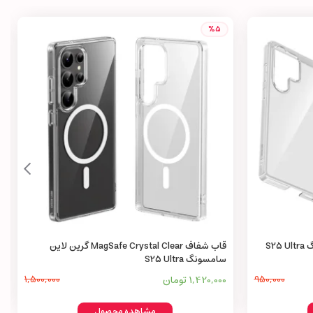
%5
قاب Delgado PC گرین لاین سامسونگ S25 Ultra
قاب شفاف MagSafe Crystal Clear گرین لاین
سامسونگ S25 Ultra
950,000
1,420,000 تومان
1,500,000
مشاهده محصول