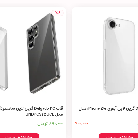
%6
قاب Delgado PC گرین لاین آیفون iPhone 16e مدل
مدل GNDPCS25UCL
700,000
890,000 تومان
مشاهده محصول
مشاهده محصول