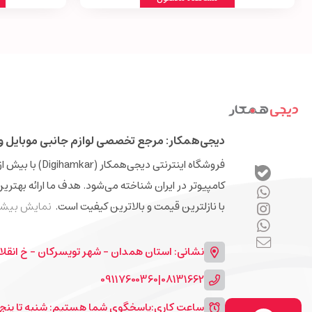
دیجی‌همکار: مرجع تخصصی لوازم جانبی موبایل و 
کامپیوتر در ایران شناخته می‌شود. هدف ما ارائه بهتری
با نازلترین قیمت و بالاترین کیفیت است.
نمایش بیشت
نشانی: استان همدان - شهر تویسرکان - خ انقلا
09117600360
|
08131662
ساعت کاری:
پاسخگوی شما هستیم: شنبه تا پنج شنبه 9 الی 13 و 7