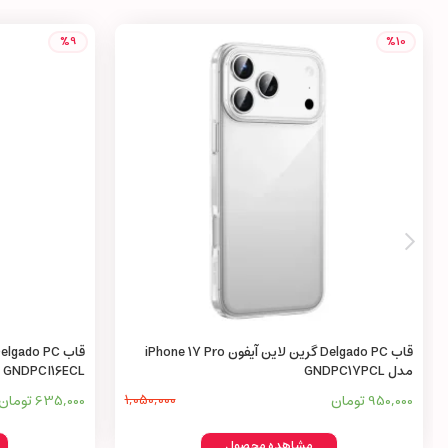
%9
%10
قاب Delgado PC گرین لاین آیفون iPhone 17 Pro
مدل GNDPC17PCL
GNDPCI16ECL
950,000 تومان
1,050,000
635,000 تومان
مشاهده محصول