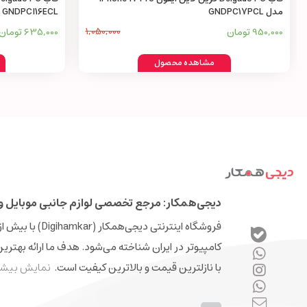
مدل GNDPC17PCL
GNDPCI16ECL
950,000 تومان
1,050,000
635,000 تومان
مشاهده محصول
دیجی‌همکار: مرجع تخصصی لوازم جانبی موبایل و 
کامپیوتر در ایران شناخته می‌شود. هدف ما ارائه بهتری
با نازلترین قیمت و بالاترین کیفیت است.
نمایش بیشت