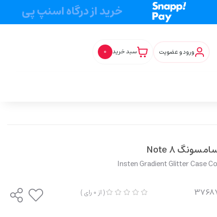
ورود و عضویت
سبد خرید
0
سونگ Note 8
Insten Gradient Glitter Case 
(
از
0
رای
)