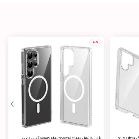
%5
قاب Delgado PC گرین لاین سامسونگ S25 Ultra
قاب شفاف MagSafe Crystal Clear گرین لاین