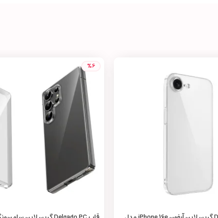
%6
قاب Delgado PC گرین لاین آیفون iPhone 16e مدل