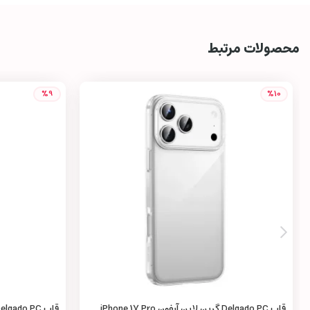
محصولات مرتبط
%9
%10
قاب Delgado PC گرین لاین آیفون iPhone 17 Pro