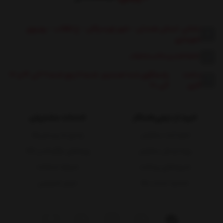
نشانی: استان همدان - شهر تویسرکان - خ انقلاب - روبروی
شهرداری
09117600360
|
08131662
ساعت
پاسخگوی شما هستیم: شنبه تا پنج شنبه 9 الی 13 و 17
کاری:
الی 20
خرید از دیجی‌همکار
خدمات مشتریان
نحوه ثبت سفارش
پاسخ به پرسش‌ها
رویه ارسال سفارش
رویه‌های بازگرداندن کالا
شیوه‌های پرداخت
شرایط استفاده
شماره حساب ها
حریم خصوصی