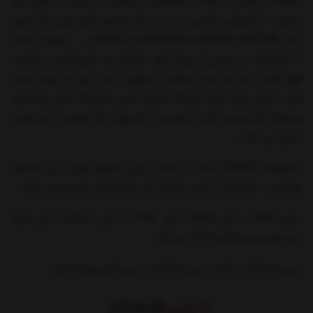
TIANDY تیاندی با توجه به همکاری مستقیم با سونی به ادعای خود
تیاندی، از تکنولوژی بالاتری به نسبت دیگر دوربین های چینی بازار ایران
مانند RASTER و DAHUA و HIKVISION و SESCO و …. برخوردار است،
لذا توانسته در بسیاری از پروژه های حفاظتی به دلیل قیمت و کیفیت
فوق العاده خود به برندی بینظیر و موفق در بازار ایران و جهان تبدیل
گردد. اجرای پروژه های فرودگاه هیترو لندن، فرودگاه لاهور پاکستان،
ورزشگاه ناتل برزیل، گمرک ترکیه و ده ها پروژه دیگر بخشی از این قدرت
نمایی می باشد.
محصولات TIANDY: تیاندی از ابتدا بر روی محصول های آی پی متمرکز
بوده است. محصولات تیاندی به طور کلی به دو بخش تقسیم می شوند:
سری H265 : سری H265 سری “PoE” و سری استاندارد برای ضبط
کننده ویدیویی تیاندی NVR می باشد.
سری استارلایت: شامل سری استاندارد، سری های پروژه محور