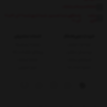
09117600360
|
08131662
ساعت
پاسخگوی شما هستیم: شنبه تا پنج شنبه 9 الی 13 و 17
کاری:
الی 20
خرید از دیجی‌همکار
خدمات مشتریان
نحوه ثبت سفارش
پاسخ به پرسش‌ها
رویه ارسال سفارش
رویه‌های بازگرداندن کالا
شیوه‌های پرداخت
شرایط استفاده
شماره حساب ها
حریم خصوصی