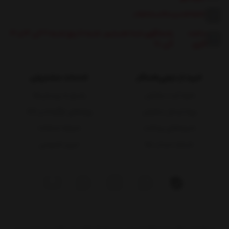
09117600360
|
08131662
ساعت
پاسخگوی شما هستیم: شنبه تا پنج شنبه 9 الی 13 و 17
کاری:
الی 20
خرید از دیجی‌همکار
خدمات مشتریان
نحوه ثبت سفارش
پاسخ به پرسش‌ها
رویه ارسال سفارش
رویه‌های بازگرداندن کالا
شیوه‌های پرداخت
شرایط استفاده
شماره حساب ها
حریم خصوصی