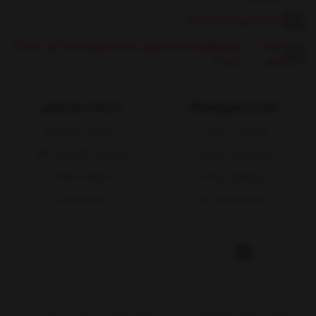
09117600360
|
08131662
ساعت
پاسخگوی شما هستیم: شنبه تا پنج شنبه 9 الی 13 و 17
کاری:
الی 20
خرید از دیجی‌همکار
خدمات مشتریان
نحوه ثبت سفارش
پاسخ به پرسش‌ها
رویه ارسال سفارش
رویه‌های بازگرداندن کالا
شیوه‌های پرداخت
شرایط استفاده
شماره حساب ها
حریم خصوصی