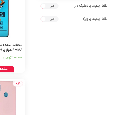
فقط آیتم‌های تخفیف دار
خیر
بله
فقط آیتم‌های ویژه
خیر
بله
محافظ صفحه نم
PMMA هوآوی Y6s 2019
100,000 تومان
مشاهد
%19