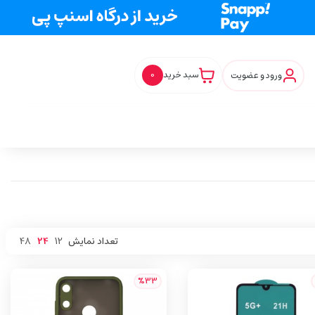
ورود و عضویت
سبد خرید
0
تعداد نمایش
12
24
48
%33