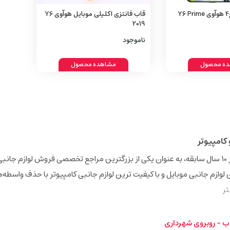
قاب فانتزی طرح4 هوآوی Y6 Prime
قاب فانتزی اکلیلی موبایل هوآوی Y6
2019
ناموجود
ه محصول
مشاهده محصول
کامپیوتر
فروشگاه اینترنتی دیجی‌همکار (Digihamkar) با بیش از 10 سال سابقه، به عنوان یکی از بزرگترین مراجع تخصصی فروش 
ن لوازم جانبی موبایل و با کیفیت ترین لوازم جانبی کامپیوتر با حذف واسطه‌
ر
ب - روبروی شهرداری