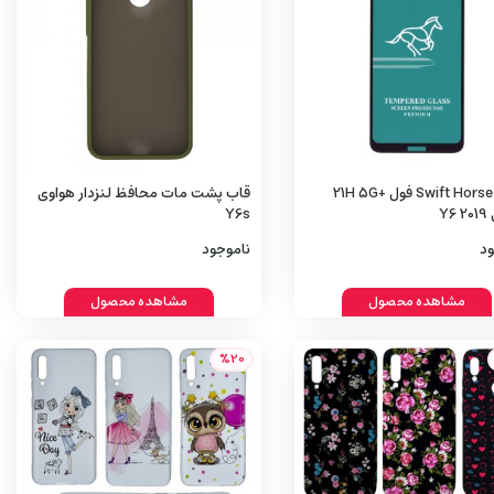
گلس Swift Horse فول +21H 5G
قاب پشت مات محافظ لنزدار هواوی
Y6
Y6s
ود
ناموجود
مشاهده محصول
مشاهده محصول
%20