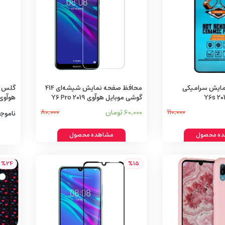
ایش سرامیکی
محافظ صفحه نمایش شیشه‌ای 414
گوشی موبایل هوآوی Y6 Pro 2019
هوآوی  2019
110,000
60,000 تومان
80,000
ناموج
ه محصول
مشاهده محصول
%24
%15