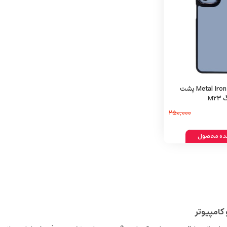
قاب متال آیرون Metal Iron پشت
M
250,000
ه محصول
کامپیوتر